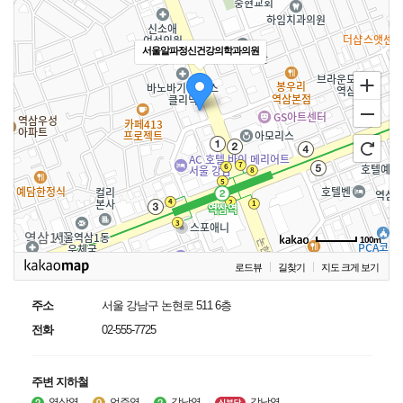
서울알파정신건강의학과의원
100m
로드뷰
길찾기
지도 크게 보기
주소
서울 강남구 논현로 511 6층
전화
02-555-7725
주변 지하철
역삼역
언주역
강남역
강남역