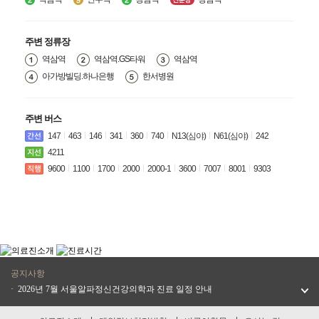
주변 정류장
역삼역
역삼역.GS타워
역삼역
아가방빌딩.하나은행
한서병원
주변 버스
147
463
146
341
360
740
N13(심야)
N61(심야)
242
4211
9600
1100
1700
2000
2000-1
3600
7007
8001
9303
공지사항
· 비급여 항목 안내
· 2026년 8월 서울알파정신건강의학과 진료 일정 안내
· 2026년 7월 서울알파정신건강의학과 진료 일정 안내