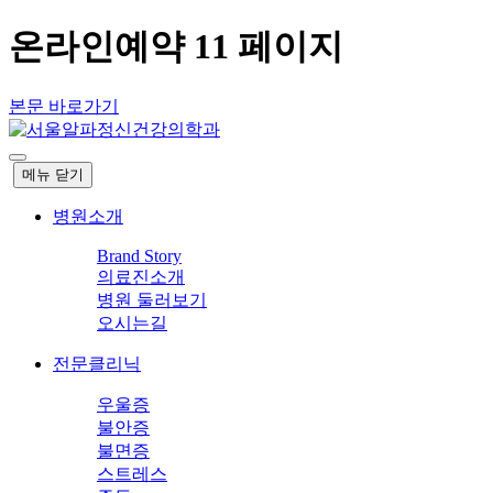
온라인예약 11 페이지
본문 바로가기
메뉴
닫기
병원소개
Brand Story
의료진소개
병원 둘러보기
오시는길
전문클리닉
우울증
불안증
불면증
스트레스