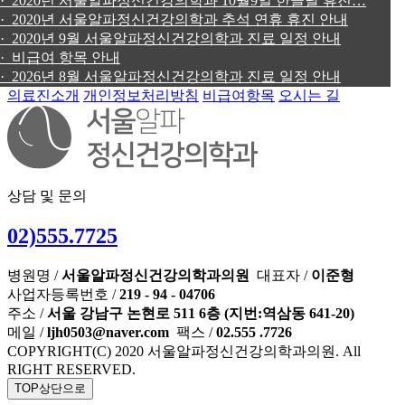
· 2020년 서울알파정신건강의학과 10월9일 한글날 휴진…
· 2020년 서울알파정신건강의학과 추석 연휴 휴진 안내
· 2020년 9월 서울알파정신건강의학과 진료 일정 안내
· 비급여 항목 안내
· 2026년 8월 서울알파정신건강의학과 진료 일정 안내
의료진소개
개인정보처리방침
비급여항목
오시는 길
상담 및 문의
02)555.7725
병원명 /
서울알파정신건강의학과의원
대표자 /
이준형
사업자등록번호 /
219 - 94 - 04706
주소 /
서울 강남구 논현로 511 6층 (지번:역삼동 641-20)
메일 /
ljh0503@naver.com
팩스 /
02.555 .7726
COPYRIGHT(C) 2020 서울알파정신건강의학과의원. All
RIGHT RESERVED.
TOP
상단으로