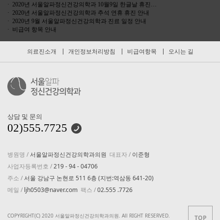
· 2020년 서울알파정신건강의학과 10월9일 한글날 휴진…
· 2020년 서울알파정신건강의학과 추석 연휴 휴진 안내
· 2020년 9월 서울알파정신건강의학과 진료 일정 안내
· 비급여 항목 안내
의료진소개
개인정보처리방침
비급여항목
오시는 길
상담 및 문의
02)555.7725
병원명 /
서울알파정신건강의학과의원
대표자 /
이준형
사업자등록번호 /
219 - 94 - 04706
주소 /
서울 강남구 논현로 511 6층 (지번:역삼동 641-20)
메일 /
ljh0503@naver.com
팩스 /
02.555 .7726
COPYRIGHT(C) 2020 서울알파정신건강의학과의원. All RIGHT RESERVED.
TOP