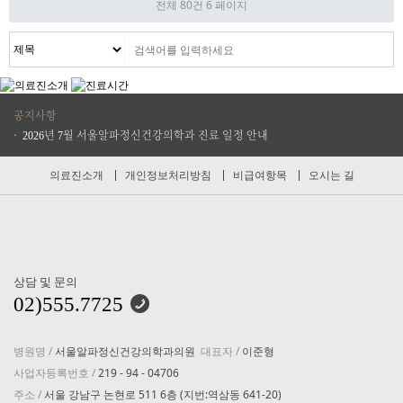
전체 80건
6 페이지
공지사항
· 비급여 항목 안내
· 2026년 8월 서울알파정신건강의학과 진료 일정 안내
· 2026년 7월 서울알파정신건강의학과 진료 일정 안내
의료진소개
개인정보처리방침
비급여항목
오시는 길
상담 및 문의
02)555.7725
병원명 /
서울알파정신건강의학과의원
대표자 /
이준형
사업자등록번호 /
219 - 94 - 04706
주소 /
서울 강남구 논현로 511 6층 (지번:역삼동 641-20)